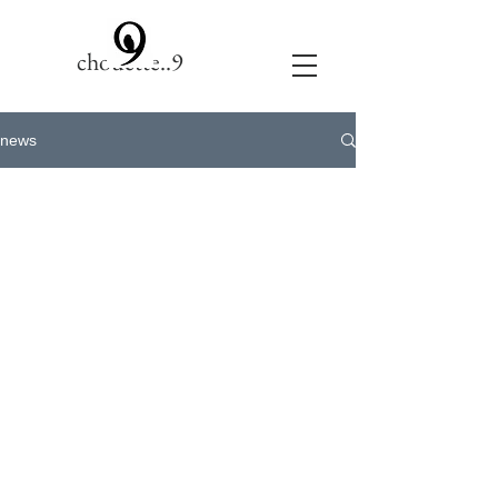
chouette..9
news